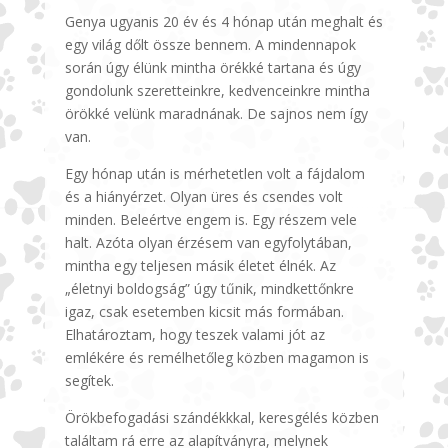
Genya ugyanis 20 év és 4 hónap után meghalt és
egy világ dőlt össze bennem. A mindennapok
során úgy élünk mintha örékké tartana és úgy
gondolunk szeretteinkre, kedvenceinkre mintha
örökké velünk maradnának. De sajnos nem így
van.
Egy hónap után is mérhetetlen volt a fájdalom
és a hiányérzet. Olyan üres és csendes volt
minden. Beleértve engem is. Egy részem vele
halt. Azóta olyan érzésem van egyfolytában,
mintha egy teljesen másik életet élnék. Az
„életnyi boldogság” úgy tűnik, mindkettőnkre
igaz, csak esetemben kicsit más formában.
Elhatároztam, hogy teszek valami jót az
emlékére és remélhetőleg közben magamon is
segítek.
Örökbefogadási szándékkkal, keresgélés közben
találtam rá erre az alapítványra, melynek