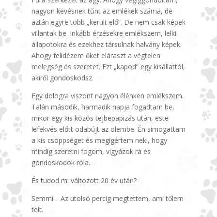
nagyon kevésnek tűnt az emlékek száma, de
aztán egyre több „került elő”. De nem csak képek
villantak be. Inkább érzésekre emlékszem, lelki
állapotokra és ezekhez társulnak halvány képek.
Ahogy felidézem őket eláraszt a végtelen
melegség és szeretet. Ezt „kapod” egy kisállattól,
akiről gondoskodsz.
Egy dologra viszont nagyon élénken emlékszem.
Talán második, harmadik napja fogadtam be,
mikor egy kis közös tejbepapizás után, este
lefekvés előtt odabújt az ölembe. Én simogattam
a kis csöppséget és megígértem neki, hogy
mindig szeretni fogom, vigyázok rá és
gondoskodok róla.
És tudod mi változott 20 év után?
Semmi… Az utolsó percig megtettem, ami tőlem
telt.