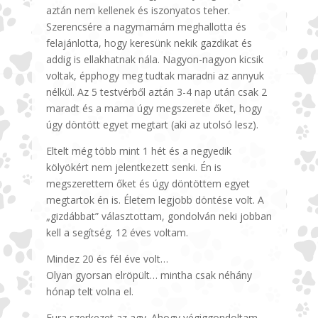
aztán nem kellenek és iszonyatos teher.
Szerencsére a nagymamám meghallotta és
felajánlotta, hogy keresünk nekik gazdikat és
addig is ellakhatnak nála. Nagyon-nagyon kicsik
voltak, épphogy meg tudtak maradni az annyuk
nélkül. Az 5 testvérből aztán 3-4 nap után csak 2
maradt és a mama úgy megszerete őket, hogy
úgy döntött egyet megtart (aki az utolsó lesz).
Eltelt még több mint 1 hét és a negyedik
kölyökért nem jelentkezett senki. Én is
megszerettem őket és úgy döntöttem egyet
megtartok én is. Életem legjobb döntése volt. A
„gizdábbat” választottam, gondolván neki jobban
kell a segítség. 12 éves voltam.
Mindez 20 és fél éve volt…
Olyan gyorsan elröpült… mintha csak néhány
hónap telt volna el.
Fura szerkezet az agy. Ahogy végiggondoltam,