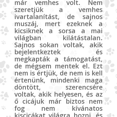
már vemhes volt. Nem
szeretjük a vemhes
ivartalanítást, de sajnos
muszáj, mert ezeknek a
kicsiknek a sorsa a mai
világban kilátástalan.
Sajnos sokan voltak, akik
bejelentkeztek és
megkapták a támogatást,
de mégsem mentek el. Ezt
nem is értjük,
de nem is kell
értenünk, mindenki maga
döntött, szerencsére
voltak, akik helyesen, és az
ő cicájuk már biztos nem
fog nem kívánatos
kiscicákat világra hozni, és