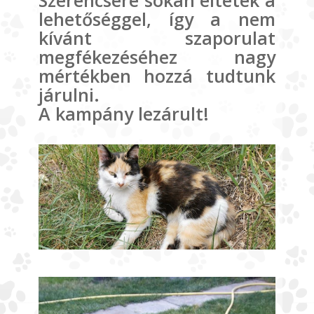
Szerencsére sokan éltetek a
lehetőséggel, így a nem
kívánt szaporulat
megfékezéséhez nagy
mértékben hozzá tudtunk
járulni.
A kampány lezárult!