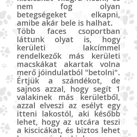
nem fog olyan
betegségeket elkapni,
amibe akár bele is halhat.
Több faces csoportban
láttunk olyat is, hogy
kerületi lakcímmel
rendelkezők más kerületi
macskákat akartak volna
merő jóindulatból "betolni".
Értjük a szándékot, de
sajnos azzal, hogy segít 1
valakinek más kerületből,
azzal elveszi az esélyt egy
itteni lakostól, aki később
lehet, hogy az utcára teszi
a kiscicákat, és biztos lehet