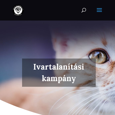
Ivartalanítási
kampány