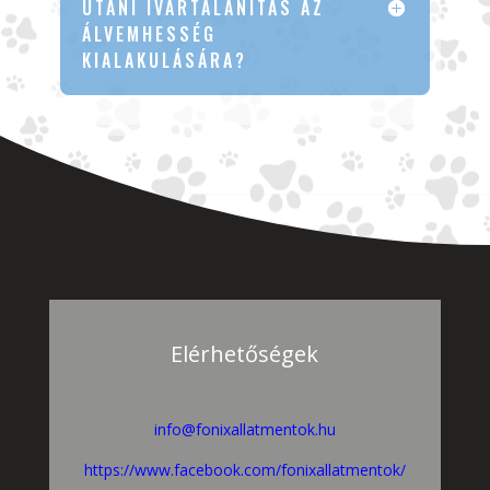
UTÁNI IVARTALANÍTÁS AZ
ÁLVEMHESSÉG
KIALAKULÁSÁRA?
Elérhetőségek
info@fonixallatmentok.hu
https://www.facebook.com/fonixallatmentok/