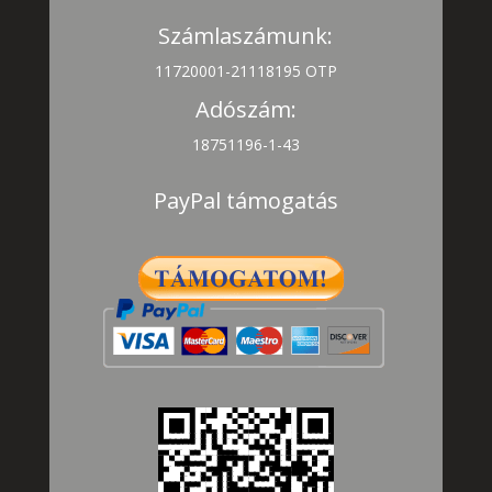
Számlaszámunk:
11720001-21118195 OTP
Adószám:
18751196-1-43
PayPal támogatás