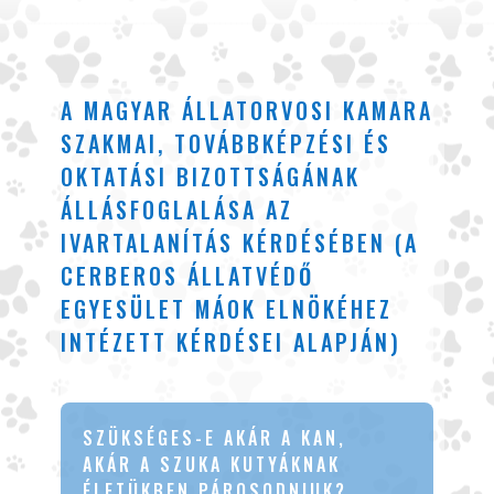
A MAGYAR ÁLLATORVOSI KAMARA
SZAKMAI, TOVÁBBKÉPZÉSI ÉS
OKTATÁSI BIZOTTSÁGÁNAK
ÁLLÁSFOGLALÁSA AZ
IVARTALANÍTÁS KÉRDÉSÉBEN (A
CERBEROS ÁLLATVÉDŐ
EGYESÜLET MÁOK ELNÖKÉHEZ
INTÉZETT KÉRDÉSEI ALAPJÁN)
SZÜKSÉGES-E AKÁR A KAN,
AKÁR A SZUKA KUTYÁKNAK
ÉLETÜKBEN PÁROSODNIUK?