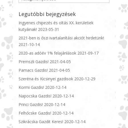
Legutóbbi bejegyzések
Ingyenes chipezés és oltás XX. kerületiek
kutyáinak!
2023-05-31
2021-ben is őszi ivartalanítási akciót hirdetünk!
2021-10-14
2020-as adóév 1% felajánlások
2021-09-17
Premszli Gazdis!
2021-04-05
Pamacs Gazdis!
2021-04-05
Szeréna és Kicsinyei gazdisok
2020-12-29
Kormi Gazdis!
2020-12-14
Napocska Gazdis!
2020-12-14
Princi Gazdis!
2020-12-14
Felhőcske Gazdis!
2020-12-14
Szikrácska Gazdit Keres!
2020-12-14