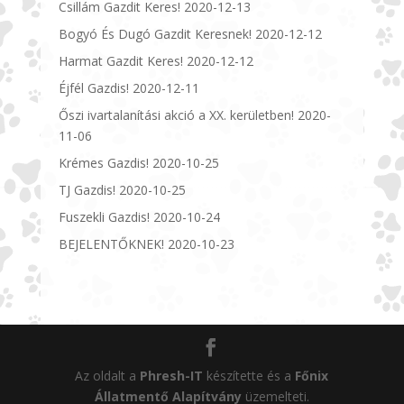
Csillám Gazdit Keres!
2020-12-13
Bogyó És Dugó Gazdit Keresnek!
2020-12-12
Harmat Gazdit Keres!
2020-12-12
Éjfél Gazdis!
2020-12-11
Őszi ivartalanítási akció a XX. kerületben!
2020-
11-06
Krémes Gazdis!
2020-10-25
TJ Gazdis!
2020-10-25
Fuszekli Gazdis!
2020-10-24
BEJELENTŐKNEK!
2020-10-23
Az oldalt a
Phresh-IT
készítette és a
Főnix
Állatmentő Alapítvány
üzemelteti.