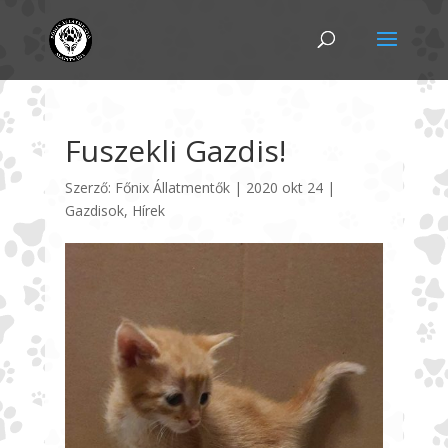
Fuszekli Gazdis!
Szerző:
Főnix Állatmentők
|
2020 okt 24
|
Gazdisok
,
Hírek