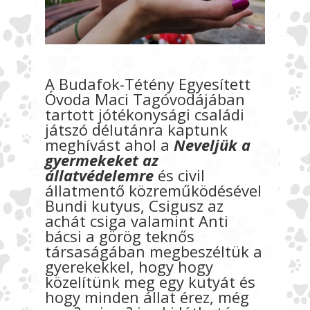
A Budafok-Tétény Egyesített
Óvoda Maci Tagóvodájában
tartott jótékonysági családi
játszó délutánra kaptunk
meghívást ahol a
Neveljük a
gyermekeket az
állatvédelemre
és civil
állatmentő közreműködésével
Bundi kutyus, Csigusz az
achát csiga valamint Anti
bácsi a görög teknős
társaságában megbeszéltük a
gyerekekkel, hogy hogy
közelítünk meg egy kutyát és
hogy minden állat érez, még