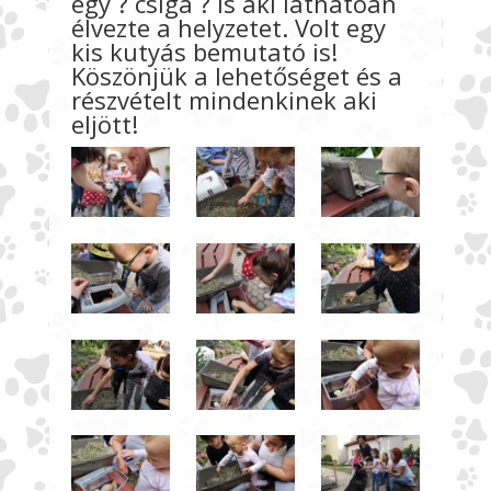
egy ? csiga ? is aki láthatóan
élvezte a helyzetet. Volt egy
kis kutyás bemutató is!
Köszönjük a lehetőséget és a
részvételt mindenkinek aki
eljött!