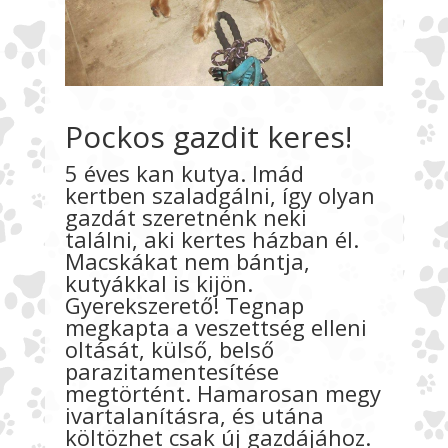
Pockos gazdit keres!
5 éves kan kutya. Imád
kertben szaladgálni, így olyan
gazdát szeretnénk neki
találni, aki kertes házban él.
Macskákat nem bántja,
kutyákkal is kijön.
Gyerekszerető! Tegnap
megkapta a veszettség elleni
oltását, külső, belső
parazitamentesítése
megtörtént. Hamarosan megy
ivartalanításra, és utána
költözhet csak új gazdájához.