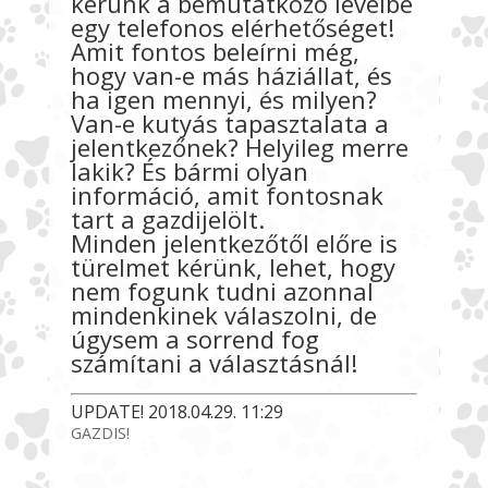
kérünk a bemutatkozó levélbe
egy telefonos elérhetőséget!
Amit fontos beleírni még,
hogy van-e más háziállat, és
ha igen mennyi, és milyen?
Van-e kutyás tapasztalata a
jelentkezőnek? Helyileg merre
lakik? És bármi olyan
információ, amit fontosnak
tart a gazdijelölt.
Minden jelentkezőtől előre is
türelmet kérünk, lehet, hogy
nem fogunk tudni azonnal
mindenkinek válaszolni, de
úgysem a sorrend fog
számítani a választásnál!
UPDATE! 2018.04.29. 11:29
GAZDIS!