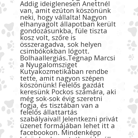
Addig ideiglenesen Anettnél
van, amit ezúton köszönünk
neki, hogy vállalta! Nagyon
elh
anyagolt állapotban került
gondozásunkba, füle tiszta
kosz volt, szőre is
összeragadva, sok helyen
csimbókokban lógott.
Bolhaallergiás.Tegnap Marcsi
a Nyugalomsziget
Kutyakozmetikában rendbe
tette, amit nagyon szépen
köszönünk! Felelős gazdát
keresünk Pockos számára, aki
még sok-sok évig szeretni
fogja, és tisztában van a
felelős állattartás
szabályaival! Jelentkezni privát
üzenet formájában lehet itt a
facebookon. Mindenképp