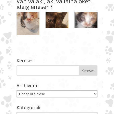
Van valaki, aki vállalná őket
ideiglenesen?
Keresés
Archivum
Archivum
Kategóriák