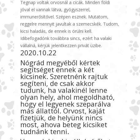
Tegnap voltak orvosnál a cicák. Minden földi
jóval el vannak látva, gyógyszerrel,
immunerősítővel. Szépen esznek. Mutatom,
reggelre mennyit javultak a szemecskék. Tudom,
kicsi haladás, de ennek is örülni kell.
Idibefogadónk továbbra sincs, ezért ha valaki
vállalná, kérjük jelentkezzen privát üzibe.
2020.10.22
Nógrád megyéből kértek
segítséget ennek a két
kicsinek. Szeretnénk rajtuk
segíteni, de csak akkor
tudunk, ha valakinél lenne
olyan hely, ahol megoldható,
hogy el legyenek szeparálva
más állattól. Orvost, kaját
fizetjük, de helyünk nincs
most, ahova beteg kicsiket
tudnánk tenni.