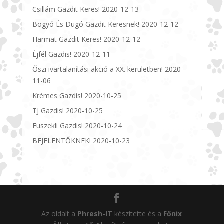
Csillám Gazdit Keres!
2020-12-13
Bogyó És Dugó Gazdit Keresnek!
2020-12-12
Harmat Gazdit Keres!
2020-12-12
Éjfél Gazdis!
2020-12-11
Őszi ivartalanítási akció a XX. kerületben!
2020-
11-06
Krémes Gazdis!
2020-10-25
TJ Gazdis!
2020-10-25
Fuszekli Gazdis!
2020-10-24
BEJELENTŐKNEK!
2020-10-23
Az oldalt a
Phresh-IT
készítette és a
Főnix