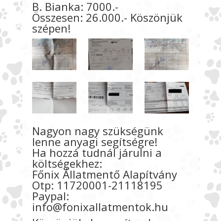
B. Bianka: 7000.-
Összesen: 26.000.- Köszönjük
szépen!
Nagyon nagy szükségünk
lenne anyagi segítségre!
Ha hozzá tudnál járulni a
költségekhez:
Főnix Állatmentő Alapítvány
Otp: 11720001-21118195
Paypal:
info@fonixallatmentok.hu