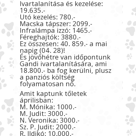
Ivartalanítása és kezelése:
19.635.-
Utó kezelés: 780.-
Macska tápszer: 2099.-
Infralámpa izzó: 1465.-
Féreghajtók: 3880.-
Ez összesen: 40. 859.- a mai
napig (04. 28)!
És jövőhétre van időpontunk
Gandi ivartalanítására, ami
18.800.- ba fog kerülni, plusz
a panziós költség
folyamatosan nő.
Amit kaptunk tőletek
áprilisban:
M. Mónika: 1000.-
M. Judit: 3000.-
N. Veronika: 3000.-
Sz. P. Judit: 2000.-
R. Ildikó: 10.000.-