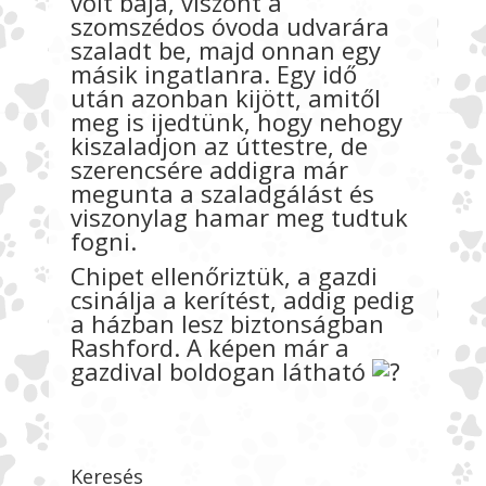
volt baja, viszont a
szomszédos óvoda udvarára
szaladt be, majd onnan egy
másik ingatlanra. Egy idő
után azonban kijött, amitől
meg is ijedtünk, hogy nehogy
kiszaladjon az úttestre, de
szerencsére addigra már
megunta a szaladgálást és
viszonylag hamar meg tudtuk
fogni.
Chipet ellenőriztük, a gazdi
csinálja a kerítést, addig pedig
a házban lesz biztonságban
Rashford. A képen már a
gazdival boldogan látható
Keresés