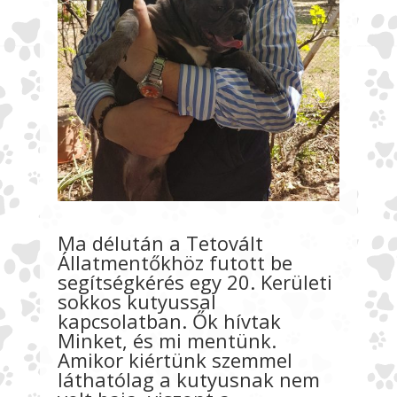
Ma délután a Tetovált
Állatmentőkhöz futott be
segítségkérés egy 20. Kerületi
sokkos kutyussal
kapcsolatban. Ők hívtak
Minket, és mi mentünk.
Amikor kiértünk szemmel
láthatólag a kutyusnak nem