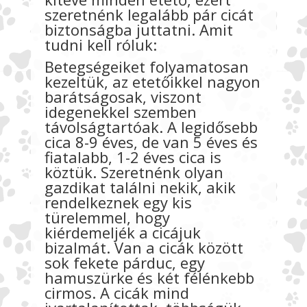
szeretnénk legalább pár cicát
biztonságba juttatni. Amit
tudni kell róluk:
Betegségeiket folyamatosan
kezeltük, az etetőikkel nagyon
barátságosak, viszont
idegenekkel szemben
távolságtartóak. A legidősebb
cica 8-9 éves, de van 5 éves és
fiatalabb, 1-2 éves cica is
köztük. Szeretnénk olyan
gazdikat találni nekik, akik
rendelkeznek egy kis
türelemmel, hogy
kiérdemeljék a cicájuk
bizalmát. Van a cicák között
sok fekete párduc, egy
hamuszürke és két félénkebb
cirmos. A cicák mind