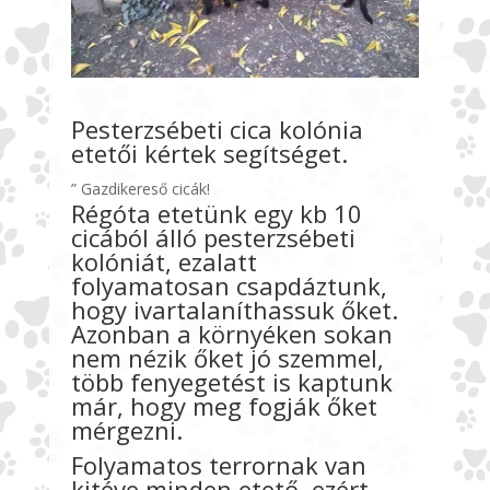
Pesterzsébeti cica kolónia
etetői kértek segítséget.
” Gazdikereső cicák!
Régóta etetünk egy kb 10
cicából álló pesterzsébeti
kolóniát, ezalatt
folyamatosan csapdáztunk,
hogy ivartalaníthassuk őket.
Azonban a környéken sokan
nem nézik őket jó szemmel,
több fenyegetést is kaptunk
már, hogy meg fogják őket
mérgezni.
Folyamatos terrornak van
kitéve minden etető, ezért