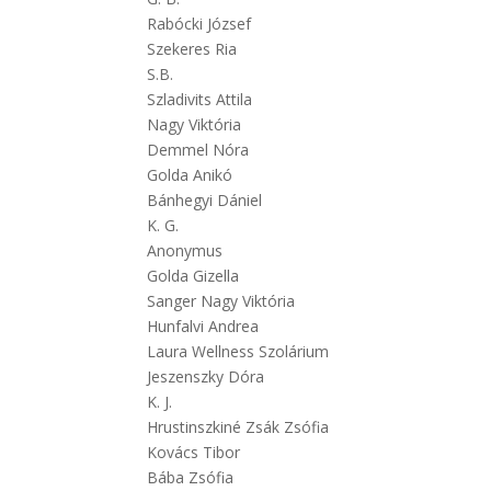
Rabócki József
Szekeres Ria
S.B.
Szladivits Attila
Nagy Viktória
Demmel Nóra
Golda Anikó
Bánhegyi Dániel
K. G.
Anonymus
Golda Gizella
Sanger Nagy Viktória
Hunfalvi Andrea
Laura Wellness Szolárium
Jeszenszky Dóra
K. J.
Hrustinszkiné Zsák Zsófia
Kovács Tibor
Bába Zsófia