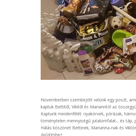
Novemberben szembejött velünk egy poszt, amib
kaptuk Bettitől, Vikitől és Marianntól az összeg
Kaptunk mindenfélét: nyakörvek, pórázak, hámok,
töménytelen mennyiségű jutalomfalat-, és táp, 
Hálás köszönet Bettinek, Marianna-nak és Viktór
gyűjtéshez