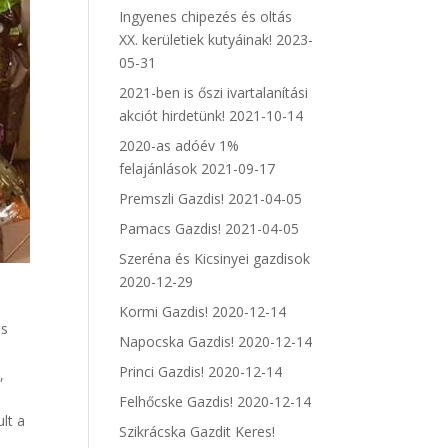
Ingyenes chipezés és oltás
XX. kerületiek kutyáinak!
2023-
05-31
2021-ben is őszi ivartalanítási
akciót hirdetünk!
2021-10-14
2020-as adóév 1%
felajánlások
2021-09-17
Premszli Gazdis!
2021-04-05
Pamacs Gazdis!
2021-04-05
Szeréna és Kicsinyei gazdisok
2020-12-29
Kormi Gazdis!
2020-12-14
is
Napocska Gazdis!
2020-12-14
Princi Gazdis!
2020-12-14
,
Felhőcske Gazdis!
2020-12-14
lt a
Szikrácska Gazdit Keres!