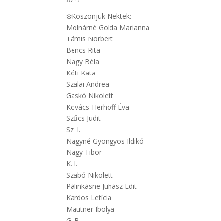
❄️Köszönjük Nektek:
Molnárné Golda Marianna
Támis Norbert
Bencs Rita
Nagy Béla
Kóti Kata
Szalai Andrea
Gaskó Nikolett
Kovács-Herhoff Éva
Szűcs Judit
Sz. I.
Nagyné Gyöngyös Ildikó
Nagy Tibor
K. I.
Szabó Nikolett
Pálinkásné Juhász Edit
Kardos Letícia
Mautner Ibolya
G. B.