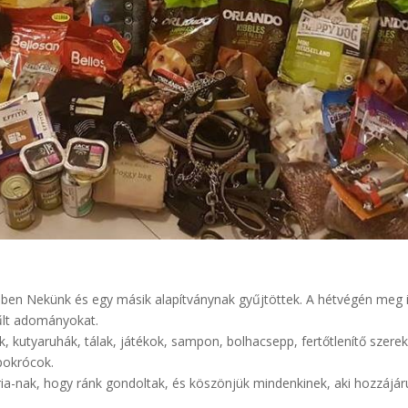
en Nekünk és egy másik alapítványnak gyűjtöttek. A hétvégén meg 
yűlt adományokat.
 kutyaruhák, tálak, játékok, sampon, bolhacsepp, fertőtlenítő szerek
pokrócok.
ia-nak, hogy ránk gondoltak, és köszönjük mindenkinek, aki hozzájáru