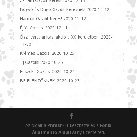
Csillám Gazdit Keres!
2020-12-13
Bogyó És Dugó Gazdit Keresnek!
2020-12-12
Harmat Gazdit Keres!
2020-12-12
Éjfél Gazdis!
2020-12-11
Őszi ivartalanítási akció a XX. kerületben!
2020-
11-06
Krémes Gazdis!
2020-10-25
TJ Gazdis!
2020-10-25
Fuszekli Gazdis!
2020-10-24
BEJELENTŐKNEK!
2020-10-23
Az oldalt a
Phresh-IT
készítette és a
Főnix
Állatmentő Alapítvány
üzemelteti.