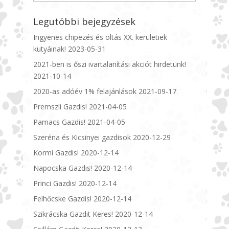
Legutóbbi bejegyzések
Ingyenes chipezés és oltás XX. kerületiek
kutyáinak!
2023-05-31
2021-ben is őszi ivartalanítási akciót hirdetünk!
2021-10-14
2020-as adóév 1% felajánlások
2021-09-17
Premszli Gazdis!
2021-04-05
Pamacs Gazdis!
2021-04-05
Szeréna és Kicsinyei gazdisok
2020-12-29
Kormi Gazdis!
2020-12-14
Napocska Gazdis!
2020-12-14
Princi Gazdis!
2020-12-14
Felhőcske Gazdis!
2020-12-14
Szikrácska Gazdit Keres!
2020-12-14