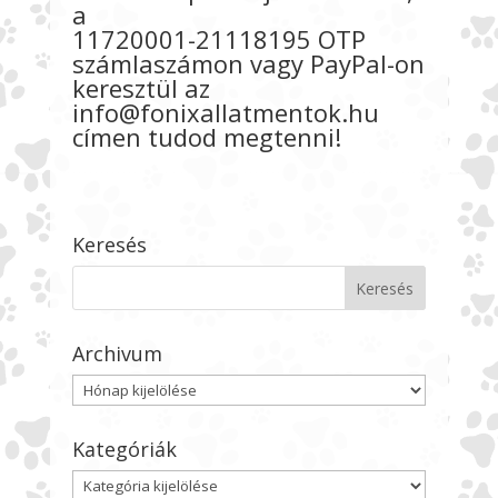
a
11720001-21118195 OTP
számlaszámon vagy PayPal-on
keresztül az
info@fonixallatmentok.hu
címen tudod megtenni!
Keresés
Archivum
Archivum
Kategóriák
Kategóriák