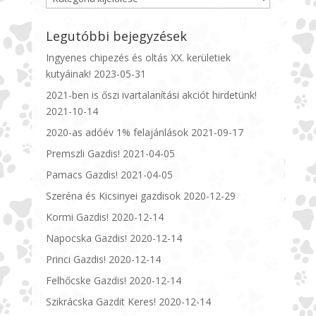
Legutóbbi bejegyzések
Ingyenes chipezés és oltás XX. kerületiek
kutyáinak!
2023-05-31
2021-ben is őszi ivartalanítási akciót hirdetünk!
2021-10-14
2020-as adóév 1% felajánlások
2021-09-17
Premszli Gazdis!
2021-04-05
Pamacs Gazdis!
2021-04-05
Szeréna és Kicsinyei gazdisok
2020-12-29
Kormi Gazdis!
2020-12-14
Napocska Gazdis!
2020-12-14
Princi Gazdis!
2020-12-14
Felhőcske Gazdis!
2020-12-14
Szikrácska Gazdit Keres!
2020-12-14