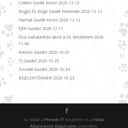
Csillám Gazdit Keres!
2020-12-13
Bogyó És Dugó Gazdit Keresnek!
2020-12-12
Harmat Gazdit Keres!
2020-12-12
Éjfél Gazdis!
2020-12-11
Őszi ivartalanítási akció a XX. kerületben!
2020-
11-06
Krémes Gazdis!
2020-10-25
TJ Gazdis!
2020-10-25
Fuszekli Gazdis!
2020-10-24
BEJELENTŐKNEK!
2020-10-23
Az oldalt a
Phresh-IT
készítette és a
Főnix
Állatmentő Alapítvány
üzemelteti.