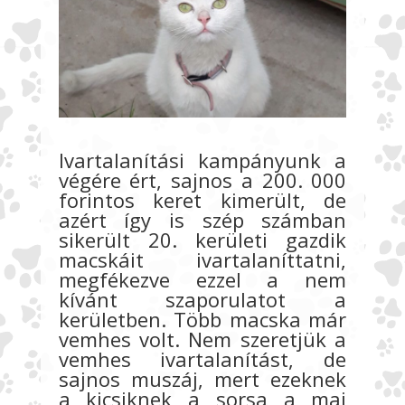
Ivartalanítási kampányunk a
végére ért, sajnos a 200. 000
forintos keret kimerült, de
azért így is szép számban
sikerült 20. kerületi gazdik
macskáit ivartalaníttatni,
megfékezve ezzel a nem
kívánt szaporulatot a
kerületben. Több macska már
vemhes volt. Nem szeretjük a
vemhes ivartalanítást, de
sajnos muszáj, mert ezeknek
a kicsiknek a sorsa a mai