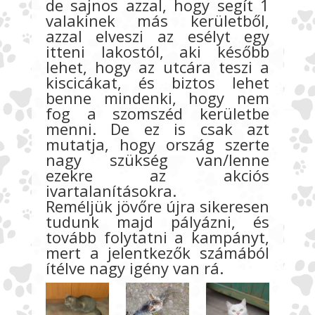
de sajnos azzal, hogy segít 1
valakinek más kerületből,
azzal elveszi az esélyt egy
itteni lakostól, aki később
lehet, hogy az utcára teszi a
kiscicákat, és biztos lehet
benne mindenki, hogy nem
fog a szomszéd kerületbe
menni. De ez is csak azt
mutatja, hogy ország szerte
nagy szükség van/lenne
ezekre az akciós
ivartalanításokra.
Reméljük jövőre újra sikeresen
tudunk majd pályázni, és
tovább folytatni a kampányt,
mert a jelentkezők számából
ítélve nagy igény van rá.