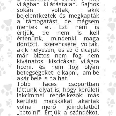
világban kilátástalan. Sajnos
sokan voltak, akik
bejelentkeztek és megkapták
a támogatást, de mégsem
mentek el. Ezt nem is
értjük, de nem is kell
értenünk, mindenki maga
döntött, szerencsére voltak,
akik helyesen, és az ő cicájuk
már biztos nem fog nem
kívánatos kiscicákat világra
hozni, és nem fog olyan
betegségeket elkapni, amibe
akár bele is halhat.
Több faces csoportban
láttunk olyat is, hogy kerületi
lakcímmel rendelkezők más
kerületi macskákat akartak
volna merő jóindulatból
„betolni”. Értjük a szándékot,